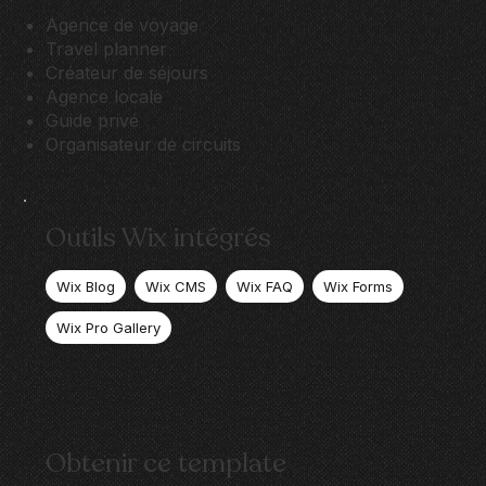
Agence de voyage
Travel planner
Créateur de séjours
Agence locale
Guide privé
Organisateur de circuits
Outils Wix intégrés
Wix Blog
Wix CMS
Wix FAQ
Wix Forms
Wix Pro Gallery
Obtenir ce template