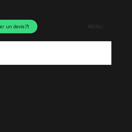
r un devis
MENU