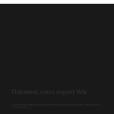
Théotime, votre expert Wix
Du design à la mise en ligne, en passant par l'optimisation du SEO et de la version mobile : réalisons ensemble le
site de vos rêves !