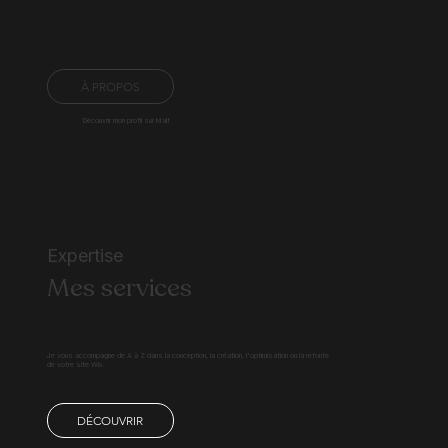
À PROPOS
Découvrir mon profil sur Malt
Expertise
Mes services
Je vous accompagne de A à Z dans la conception, la création, l'optimisation ou la refonte
de votre site Wix.
DÉCOUVRIR